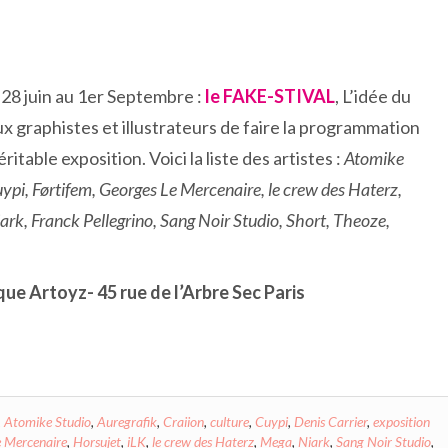
 28 juin au 1er Septembre :
le FAKE-STIVAL
, L’idée du
x graphistes et illustrateurs de faire la programmation
ritable exposition. Voici la liste des artistes :
Atomike
Cuypi, Førtifem, Georges Le Mercenaire, le crew des Haterz,
rk, Franck Pellegrino, Sang Noir Studio, Short, Theoze,
tique Artoyz- 45 rue de l’Arbre Sec Paris
,
Atomike Studio
,
Auregrafik
,
Craiion
,
culture
,
Cuypi
,
Denis Carrier
,
exposition
e Mercenaire
,
Horsujet
,
iLK
,
le crew des Haterz
,
Mega
,
Niark
,
Sang Noir Studio
,