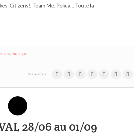
akes, Citizens!, Team Me, Polica… Toute la
nrocks
,
musique
Share story
AL 28/06 au 01/09