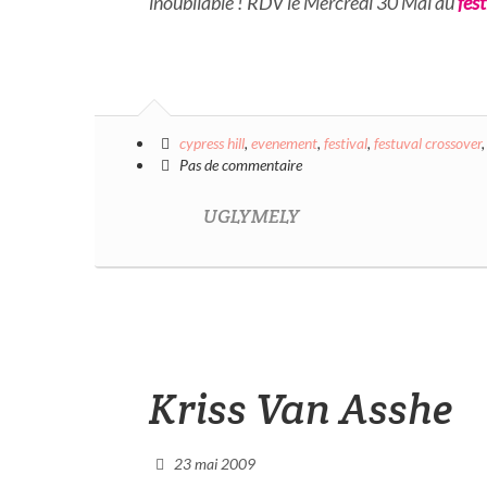
inoubliable ! RDV le Mercredi 30 Mai au
fes
cypress hill
,
evenement
,
festival
,
festuval crossover
Pas de commentaire
UGLYMELY
Kriss Van Asshe
23 mai 2009