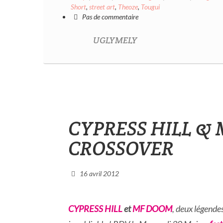
Short
,
street art
,
Theoze
,
Tougui
Pas de commentaire
UGLYMELY
CYPRESS HILL &
CROSSOVER
16 avril 2012
CYPRESS HILL
et
MF DOOM
, deux légende