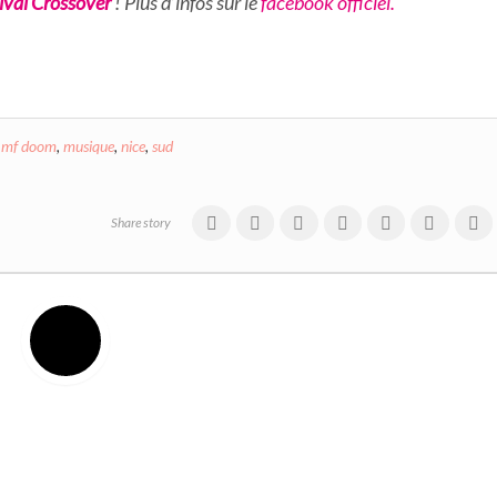
tival Crossover
! Plus d’infos sur le
facebook officiel.
,
mf doom
,
musique
,
nice
,
sud
Share story