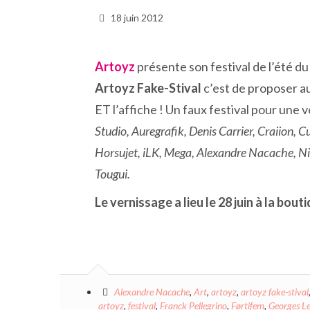
18 juin 2012
Artoyz
présente son festival de l’été du
Artoyz Fake-Stival
c’est de proposer au
ET l’affiche ! Un faux festival pour une vé
Studio, Auregrafik, Denis Carrier, Craiion, 
Horsujet, iLK, Mega, Alexandre Nacache, Nia
Tougui.
Le vernissage a lieu le 28 juin à la bou
Alexandre Nacache
,
Art
,
artoyz
,
artoyz fake-stival
artoyz
,
festival
,
Franck Pellegrino
,
Førtifem
,
Georges L