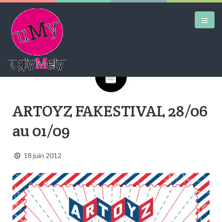
Google+
DAILY KICKS
ARTOYZ FAKESTIVAL 28/06
AIRTRAINERPEDIA
au 01/09
STREET ART
MW SHIFT
18 juin 2012
DAILY CITY
CONTACT