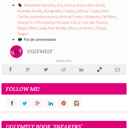
Alexandre Nacache
,
Art
,
artoyz
,
artoyz fake-stival
,
Atomike Studio
,
Auregrafik
,
Craiion
,
culture
,
Cuypi
,
Denis
Carrier
,
exposition artoyz
,
festival
,
Franck Pellegrino
,
Førtifem
,
Georges Le Mercenaire
,
Horsujet
,
iLK
,
le crew des Haterz
,
Mega
,
Niark
,
Sang Noir Studio
,
Short
,
street art
,
Theoze
,
Tougui
Pas de commentaire
UGLYMELY
Share story
FOLLOW ME!
UGLYMELY BOOK ‘SNEAKERS’