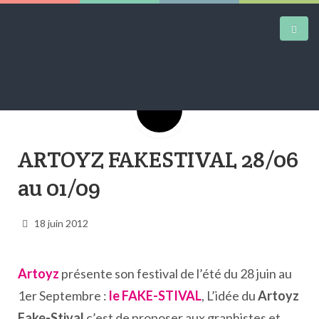
Google+
DAILY KICKS
ARTOYZ FAKESTIVAL 28/06
AIRTRAINERPEDIA
au 01/09
STREET ART
MW SHIFT
18 juin 2012
DAILY CITY
CONTACT
Artoyz
présente son festival de l’été du 28 juin au
1er Septembre :
le FAKE-STIVAL
, L’idée du
Artoyz
Fake-Stival
c’est de proposer aux graphistes et