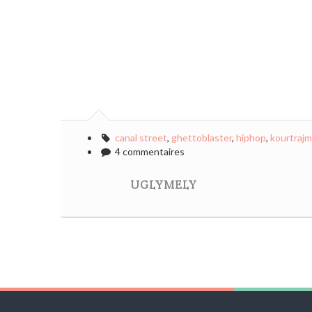
canal street
,
ghettoblaster
,
hiphop
,
kourtraj
4 commentaires
UGLYMELY