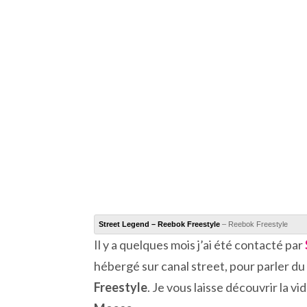
Street Legend – Reebok Freestyle
– Reebok Freestyle
Il y a quelques mois j’ai été contacté par
hébergé sur canal street, pour parler d
Freestyle
. Je vous laisse découvrir la v