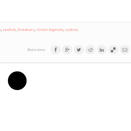
e
,
reebok
,
Sneakers
,
street legends
,
sydney
Share story