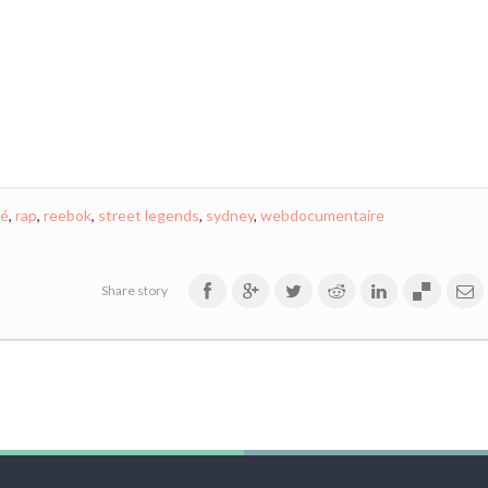
mé
,
rap
,
reebok
,
street legends
,
sydney
,
webdocumentaire
Share story