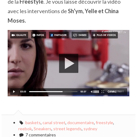
de la
Freestyle
. Je vous laisse découvrir la vidéo
avec les interventions de
Sh’ym, Yelle et China
Moses.
baskets
,
canal street
,
documentaire
,
freestyle
,
reebok
,
Sneakers
,
street legends
,
sydney
7 commentaires