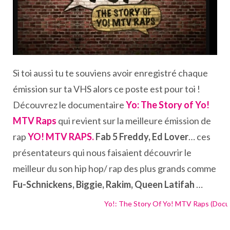
Si toi aussi tu te souviens avoir enregistré chaque
émission sur ta VHS alors ce poste est pour toi !
Découvrez le documentaire
Yo: The Story of Yo!
MTV Raps
qui revient sur la meilleure émission de
rap
YO! MTV RAPS.
Fab 5 Freddy, Ed Lover
… ces
présentateurs qui nous faisaient découvrir le
meilleur du son hip hop/ rap des plus grands comme
Fu-Schnickens, Biggie, Rakim, Queen Latifah
…
Yo!: The Story Of Yo! MTV Raps (Docu