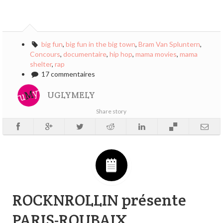
big fun
,
big fun in the big town
,
Bram Van Spluntern
,
Concours
,
documentaire
,
hip hop
,
mama movies
,
mama
shelter
,
rap
17 commentaires
UGLYMELY
Share story
ROCKNROLLIN présente
PARIS-ROUBAIX