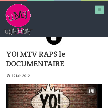
Google+
DAILY KICKS
YO! MTV RAPS le
AIRTRAINERPEDIA
DOCUMENTAIRE
STREET ART
MW SHIFT
19 juin 2012
DAILY CITY
CONTACT