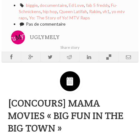
biggie
,
documentaire
,
Ed Love
,
fab 5 freddy
,
Fu-
Schnickens
,
hip hop
,
Queen Latifah
,
Rakim
,
vh1
,
yo mtv
raps
,
Yo: The Story of Yo! MTV Raps
Pas de commentaire
UGLYMELY
Share story
[CONCOURS] MAMA
MOVIES « BIG FUN IN THE
BIG TOWN »