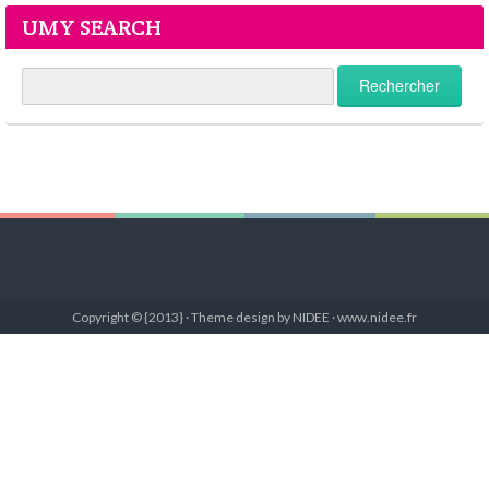
UMY SEARCH
Copyright © {2013} · Theme design by NIDEE · www.nidee.fr