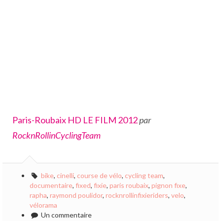
Paris-Roubaix HD LE FILM 2012
par
RocknRollinCyclingTeam
bike
,
cinelli
,
course de vélo
,
cycling team
,
documentaire
,
fixed
,
fixie
,
paris roubaix
,
pignon fixe
,
rapha
,
raymond poulidor
,
rocknrollinfixieriders
,
velo
,
vélorama
Un commentaire