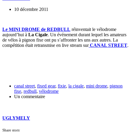
10 décembre 2011
Le MINI DROME de REDBULL
réinventait le vélodrome
aujourd’hui à
La Cigale
. Un événement durant lequel les amateurs
de vélos à pignon fixe ont pu s’affronter les uns aux autres. La
compétition était retransmise en live stream sur
CANAL STREET
.
canal street
,
fixed gear
,
fixie
,
la cigale
,
mini drome
,
pignon
fixe
,
redbull
,
vélodrome
Un commentaire
UGLYMELY
Share story