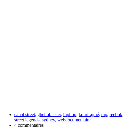
canal street
,
ghettoblaster
,
hiphop
,
kourtrajmé
,
rap
,
reebok
,
street legends
,
sydney
,
webdocumentaire
4 commentaires