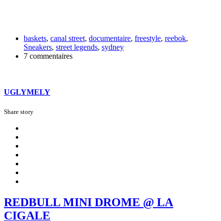
baskets
,
canal street
,
documentaire
,
freestyle
,
reebok
,
Sneakers
,
street legends
,
sydney
7 commentaires
UGLYMELY
Share story
REDBULL MINI DROME @ LA
CIGALE