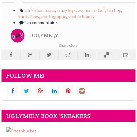
afrika bambaata
,
crazy legs
,
espace redbull
,
hip hop
,
kurtis blow
,
photographe
,
sophie bramly
Un commentaire
UGLYMELY
Share story
FOLLOW ME!
UGLYMELY BOOK ‘SNEAKERS’