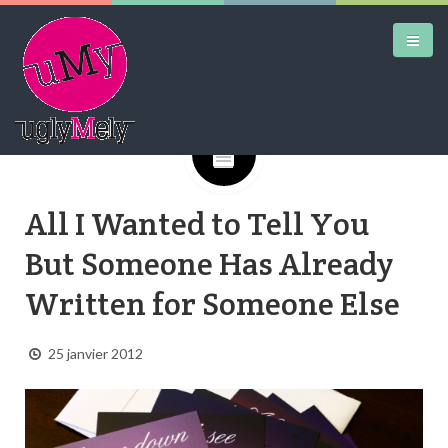
Google+
DAILY KICKS
All I Wanted to Tell You
AIRTRAINERPEDIA
But Someone Has Already
STREET ART
Written for Someone Else
MW SHIFT
DAILY CITY
25 janvier 2012
CONTACT