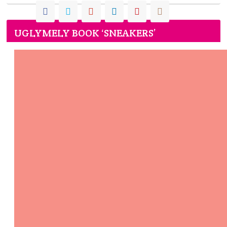
UGLYMELY BOOK ‘SNEAKERS’