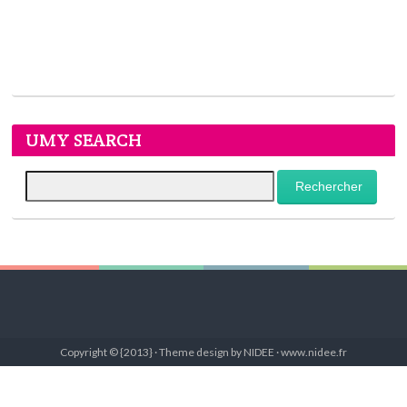
UMY SEARCH
Copyright © {2013} · Theme design by NIDEE · www.nidee.fr