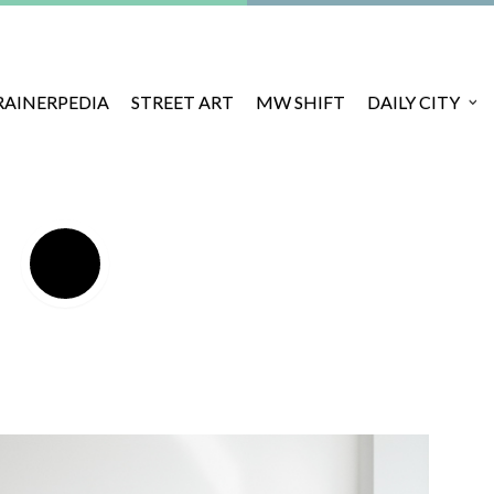
RAINERPEDIA
STREET ART
MW SHIFT
DAILY CITY