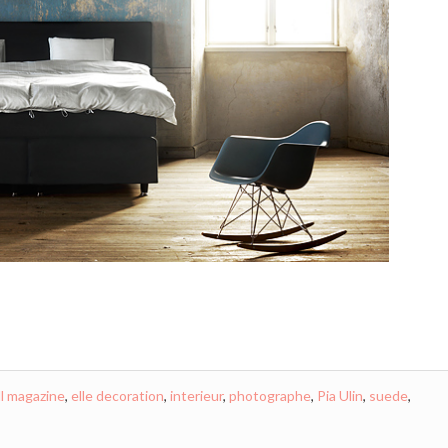
l magazine
,
elle decoration
,
interieur
,
photographe
,
Pia Ulin
,
suede
,