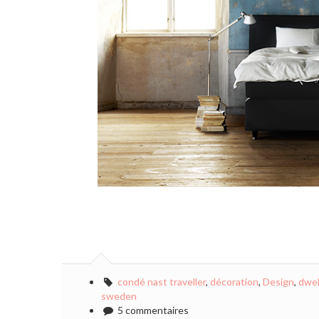
condé nast traveller
,
décoration
,
Design
,
dwel
sweden
5 commentaires