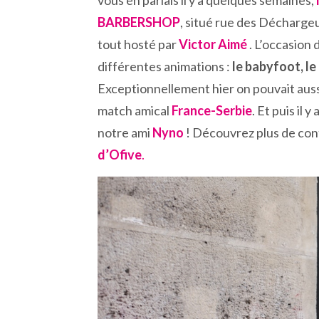
vous en parlais il y a quelques semaines,
BARBERSHOP
, situé rue des Décharge
tout hosté par
Victor Aimé
. L’occasion 
différentes animations :
le babyfoot, 
Exceptionnellement hier on pouvait aussi
match amical
France-Serbie
. Et puis il
notre ami
Nyno
! Découvrez plus de con
d’Ofive
.