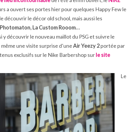
le lieu incontournable
de l’été a enfin ouvert, le
NIKE
urs a ouvert ses portes hier pour quelques Happy Few le
de découvrir le décor old school, mais aussi les
le Photomaton, La Custom Rooom…
 y découvrir le nouveau maillot du PSG et suivre le
 y a même une visite surprise d’une
Air Yeezy 2
portée par
tenus exclusifs sur le Nike Barbershop sur
le site
Le