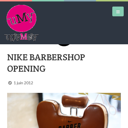
DAILY KICKS
NIKE BARBERSHOP
AIRTRAINERPEDIA
OPENING
STREET ART
1 juin 2012
MW SHIFT
DAILY CITY
CONTACT