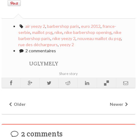
air yeezy 2
,
barbershop paris
,
euro 2012
,
france-
serbie
,
maillot psg
,
nike
,
nike barbershop opening
,
nike
barbershop paris
,
nike yeezy 2
,
nouveau maillot du psg
,
rue des déchargeurs
,
yeezy 2
2 commentaires
UGLYMELY
Share story
Older
Newer
2 comments