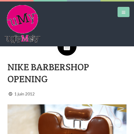
Google+
DAILY KICKS
NIKE BARBERSHOP
AIRTRAINERPEDIA
OPENING
STREET ART
MW SHIFT
1 juin 2012
DAILY CITY
CONTACT