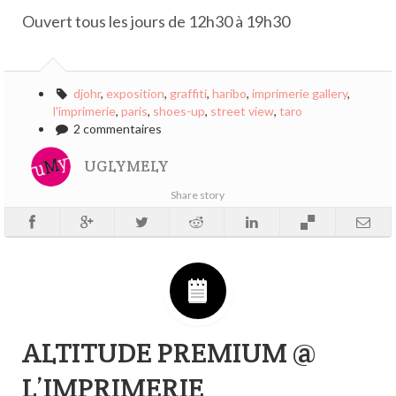
Ouvert tous les jours de 12h30 à 19h30
djohr
,
exposition
,
graffiti
,
haribo
,
imprimerie gallery
,
l'imprimerie
,
paris
,
shoes-up
,
street view
,
taro
2 commentaires
UGLYMELY
Share story
ALTITUDE PREMIUM @
L’IMPRIMERIE