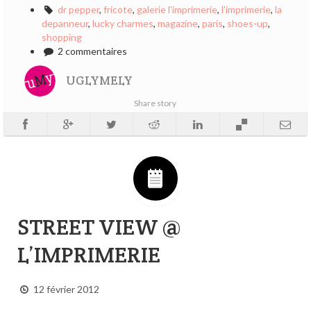
dr pepper
,
fricote
,
galerie l'imprimerie
,
l'imprimerie
,
la
depanneur
,
lucky charmes
,
magazine
,
paris
,
shoes-up
,
shopping
2 commentaires
UGLYMELY
Share story
STREET VIEW @
L’IMPRIMERIE
12 février 2012