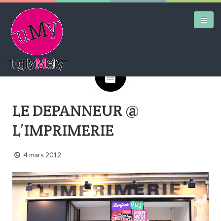
Google+
DAILY KICKS
LE DEPANNEUR @
AIRTRAINERPEDIA
L’IMPRIMERIE
STREET ART
MW SHIFT
4 mars 2012
DAILY CITY
CONTACT