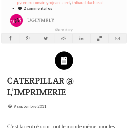
pyrenex
,
romain grojean
,
sorel
,
thibaud duchosal
2 commentaires
UGLYMELY
Share story
CATERPILLAR @
L’IMPRIMERIE
9 septembre 2011
C’est la rentré pour tout le monde même pour les