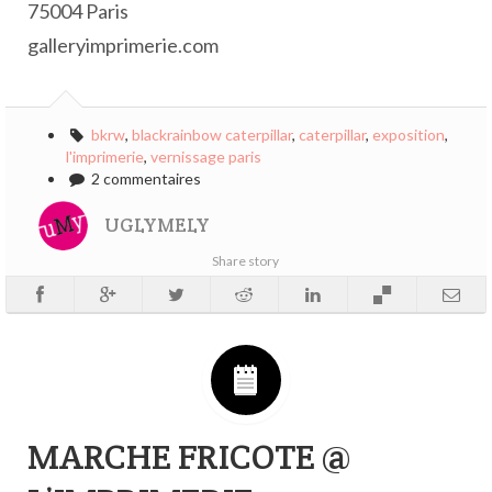
75004 Paris
galleryimprimerie.com
bkrw
,
blackrainbow caterpillar
,
caterpillar
,
exposition
,
l'imprimerie
,
vernissage paris
2 commentaires
UGLYMELY
Share story
MARCHE FRICOTE @