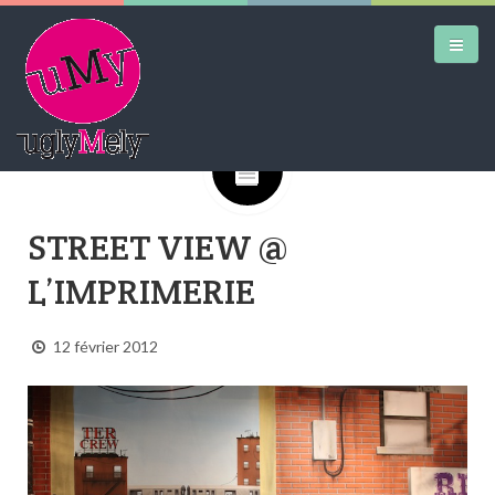
Google+
DAILY KICKS
STREET VIEW @
AIRTRAINERPEDIA
L’IMPRIMERIE
STREET ART
MW SHIFT
12 février 2012
DAILY CITY
CONTACT