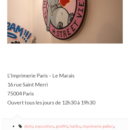
L’Imprimerie Paris – Le Marais
16 rue Saint Merri
75004 Paris
Ouvert tous les jours de 12h30 à 19h30
djohr
,
exposition
,
graffiti
,
haribo
,
imprimerie gallery
,