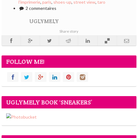
l'imprimerie
,
paris
,
shoes-up
,
street view
,
taro
2 commentaires
UGLYMELY
Share story
FOLLOW ME!
UGLYMELY BOOK ‘SNEAKERS’