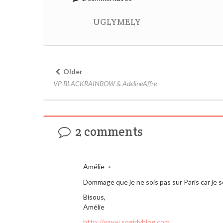
UGLYMELY
Older
VP BLACKRAINBOW & AdelineAffre
2 comments
Amélie
•
Dommage que je ne sois pas sur Paris car je 
Bisous,
Amélie
http://www.sogirlyblog.com