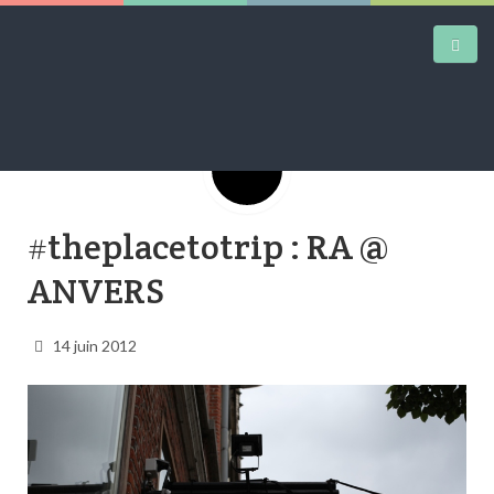
Google+
DAILY KICKS
#theplacetotrip : RA @
AIRTRAINERPEDIA
ANVERS
STREET ART
MW SHIFT
14 juin 2012
DAILY CITY
CONTACT