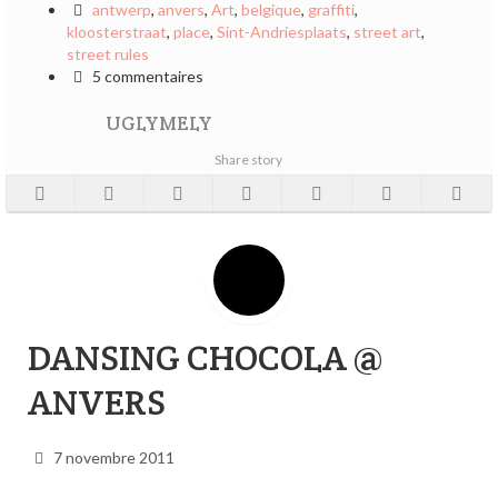
antwerp
,
anvers
,
Art
,
belgique
,
graffiti
,
kloosterstraat
,
place
,
Sint-Andriesplaats
,
street art
,
street rules
5 commentaires
UGLYMELY
Share story
DANSING CHOCOLA @
ANVERS
7 novembre 2011