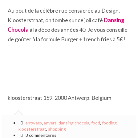
Au bout de la célèbre rue consacrée au Design,
Kloosterstraat, on tombe sur ce joli café
Dansing
Chocola
à la déco des années 40. Je vous conseille
de goûter à la formule Burger + french fries à 5€ !
kloosterstraat 159, 2000 Antwerp, Belgium
antwerp
,
anvers
,
dansing chocola
,
food
,
fooding
,
kloosterstraat
,
shopping
3 commentaires