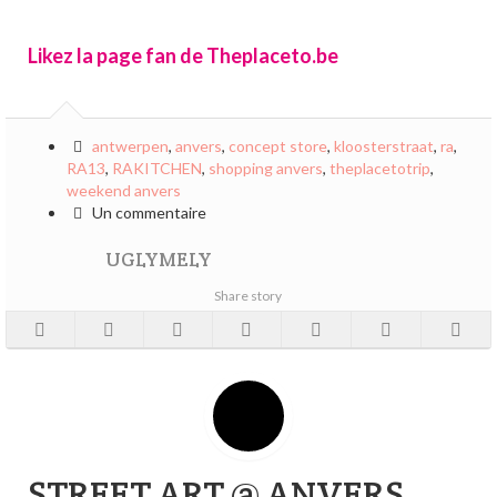
Likez la page fan de Theplaceto.be
antwerpen
,
anvers
,
concept store
,
kloosterstraat
,
ra
,
RA13
,
RAKITCHEN
,
shopping anvers
,
theplacetotrip
,
weekend anvers
Un commentaire
UGLYMELY
Share story
STREET ART @ ANVERS