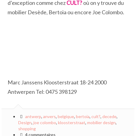
d’exception comme chez
CULT?
où on y trouve du
mobilier Desède, Bertoia ou encore Joe Colombo.
Marc Janssens Kloosterstraat 18-24 2000
Antwerpen Tel: 0475 398129
antwerp
,
anvers
,
belgique
,
bertoia
,
cult?
,
decede
,
Design
,
joe colombo
,
kloosterstraat
,
mobilier design
,
shopping
4 commentaires