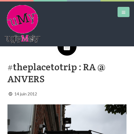
Google+
DAILY KICKS
#theplacetotrip : RA @
AIRTRAINERPEDIA
ANVERS
STREET ART
MW SHIFT
14 juin 2012
DAILY CITY
CONTACT