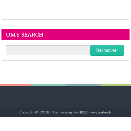
UMY SEARCH
Copyright © {2013} · Theme design by NIDEE · www.nidee.fr