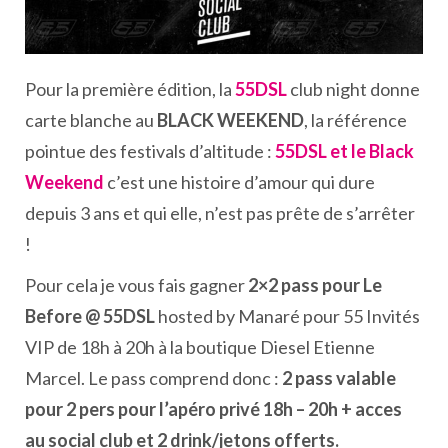
Pour la première édition, la
55DSL
club night donne
carte blanche au
BLACK WEEKEND
, la référence
pointue des festivals d’altitude :
55DSL et le Black
Weekend
c’est une histoire d’amour qui dure
depuis 3 ans et qui elle, n’est pas prête de s’arrêter
!
Pour cela je vous fais gagner
2×2 pass pour Le
Before @ 55DSL
hosted by Manaré pour 55 Invités
VIP de 18h à 20h à la boutique Diesel Etienne
Marcel. Le pass comprend donc :
2 pass valable
pour 2 pers pour l’apéro privé 18h – 20h + acces
au social club et 2 drink/jetons offerts.