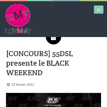
Google+
DAILY KICKS
[CONCOURS] 55DSL
AIRTRAINERPEDIA
presente le BLACK
STREET ART
WEEKEND
MW SHIFT
DAILY CITY
23 février 2012
CONTACT