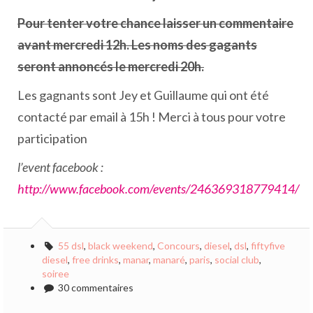
Pour tenter votre chance laisser un commentaire
avant mercredi 12h. Les noms des gagants
seront annoncés le mercredi 20h.
Les gagnants sont Jey et Guillaume qui ont été
contacté par email à 15h ! Merci à tous pour votre
participation
l’event facebook :
http://www.facebook.com/events/246369318779414/
55 dsl
,
black weekend
,
Concours
,
diesel
,
dsl
,
fiftyfive
diesel
,
free drinks
,
manar
,
manaré
,
paris
,
social club
,
soiree
30 commentaires