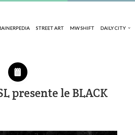
RAINERPEDIA
STREET ART
MW SHIFT
DAILY CITY
L presente le BLACK