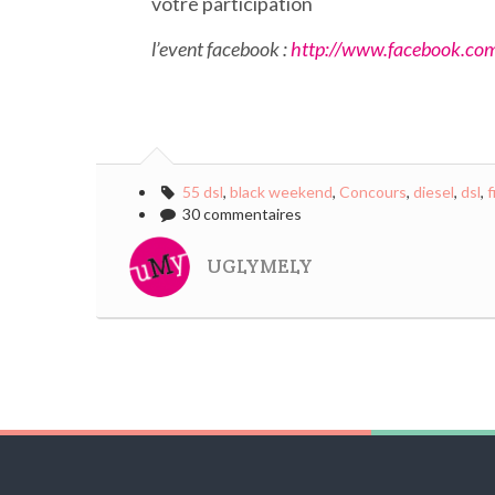
votre participation
l’event facebook :
http://www.facebook.c
55 dsl
,
black weekend
,
Concours
,
diesel
,
dsl
,
f
30 commentaires
UGLYMELY