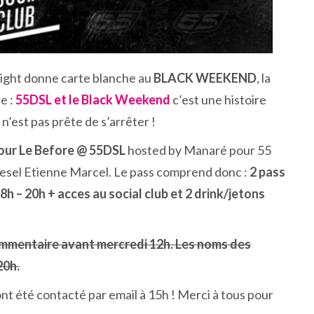
night donne carte blanche au
BLACK WEEKEND
, la
e :
55DSL et le Black Weekend
c’est une histoire
 n’est pas prête de s’arrêter !
our Le Before @ 55DSL
hosted by Manaré pour 55
Diesel Etienne Marcel. Le pass comprend donc :
2 pass
8h – 20h + acces au social club et 2 drink/jetons
ommentaire avant mercredi 12h. Les noms des
20h.
nt été contacté par email à 15h ! Merci à tous pour