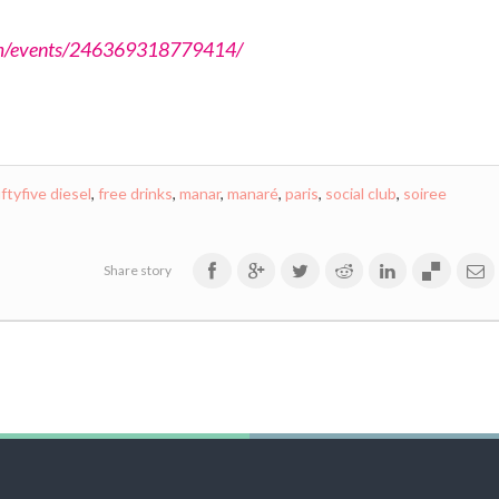
om/events/246369318779414/
iftyfive diesel
,
free drinks
,
manar
,
manaré
,
paris
,
social club
,
soiree
Share story