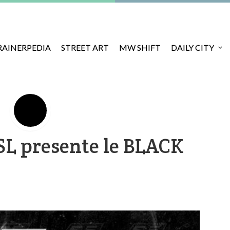
RAINERPEDIA
STREET ART
MW SHIFT
DAILY CITY
L presente le BLACK