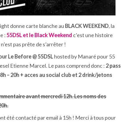
night donne carte blanche au
BLACK WEEKEND
, la
e :
55DSL et le Black Weekend
c’est une histoire
 n’est pas prête de s’arrêter !
our Le Before @ 55DSL
hosted by Manaré pour 55
Diesel Etienne Marcel. Le pass comprend donc :
2 pass
8h – 20h + acces au social club et 2 drink/jetons
ommentaire avant mercredi 12h. Les noms des
20h.
nt été contacté par email à 15h ! Merci à tous pour