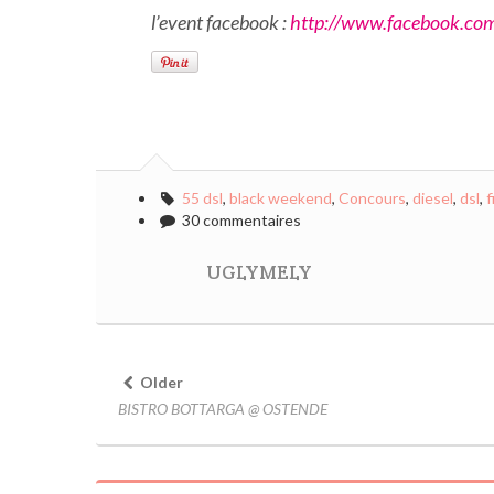
l’event facebook :
http://www.facebook.c
55 dsl
,
black weekend
,
Concours
,
diesel
,
dsl
,
f
30 commentaires
UGLYMELY
Older
BISTRO BOTTARGA @ OSTENDE