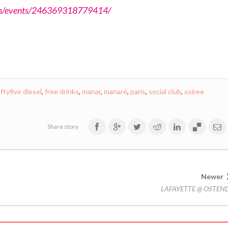
om/events/246369318779414/
iftyfive diesel
,
free drinks
,
manar
,
manaré
,
paris
,
social club
,
soiree
Share story
Newer
LAFAYETTE @ OSTEN