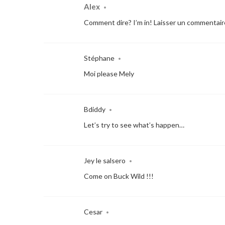
Alex
•
Comment dire? I’m in! Laisser un commentaire 
Stéphane
•
Moi please Mely
Bdiddy
•
Let’s try to see what’s happen…
Jey le salsero
•
Come on Buck Wild !!!
Cesar
•