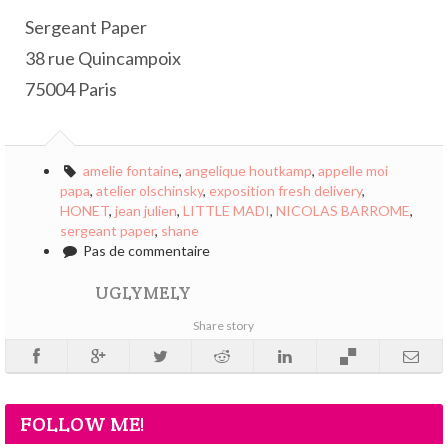
Sergeant Paper
38 rue Quincampoix
75004 Paris
amelie fontaine
,
angelique houtkamp
,
appelle moi
papa
,
atelier olschinsky
,
exposition fresh delivery
,
HONET
,
jean julien
,
LITTLE MADI
,
NICOLAS BARROME
,
sergeant paper
,
shane
Pas de commentaire
UGLYMELY
Share story
FOLLOW ME!