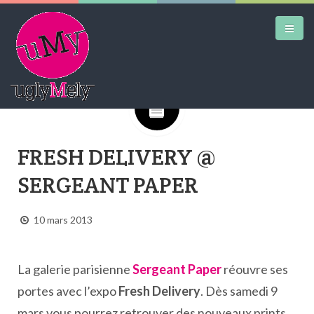
Google+
DAILY KICKS
FRESH DELIVERY @
AIRTRAINERPEDIA
SERGEANT PAPER
STREET ART
MW SHIFT
10 mars 2013
DAILY CITY
CONTACT
La galerie parisienne
Sergeant Paper
réouvre ses
portes avec l’expo
Fresh Delivery
. Dès samedi 9
mars vous pourrez retrouver des nouveaux prints