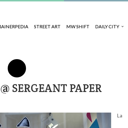
RAINERPEDIA
STREET ART
MW SHIFT
DAILY CITY
 @ SERGEANT PAPER
La