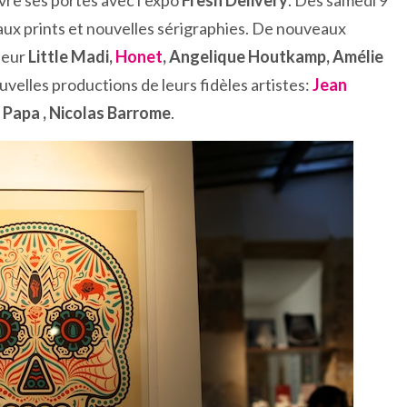
re ses portes avec l’expo
Fresh Delivery
. Dès samedi 9
ux prints et nouvelles sérigraphies. De nouveaux
neur
Little Madi,
Honet
, Angelique Houtkamp, Amélie
elles productions de leurs fidèles artistes:
Jean
i Papa , Nicolas Barrome
.