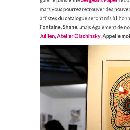
galerie parisienne
Sergeant Paper
réouv
mars vous pourrez retrouver des nouvea
artistes du catalogue seront mis à l’hon
Fontaine, Shane
…mais également de nouv
Jullien
,
Atelier Olschinsky
, Appelle mo