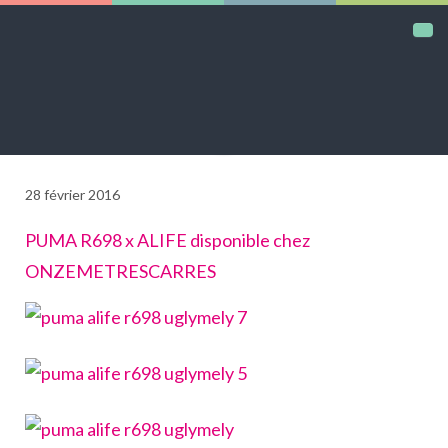
DAILY KICKS
28 février 2016
AIRTRAINERPEDIA
PUMA R698 x ALIFE disponible chez
STREET ART
ONZEMETRESCARRES
MW SHIFT
DAILY CITY
CONTACT