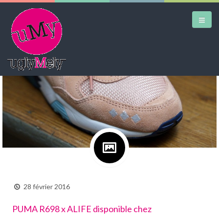
Google+
DAILY KICKS
AIRTRAINERPEDIA
STREET ART
MW SHIFT
DAILY CITY
CONTACT
28 février 2016
PUMA R698 x ALIFE disponible chez