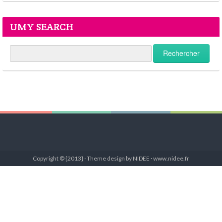
UMY SEARCH
Copyright © {2013} · Theme design by NIDEE · www.nidee.fr