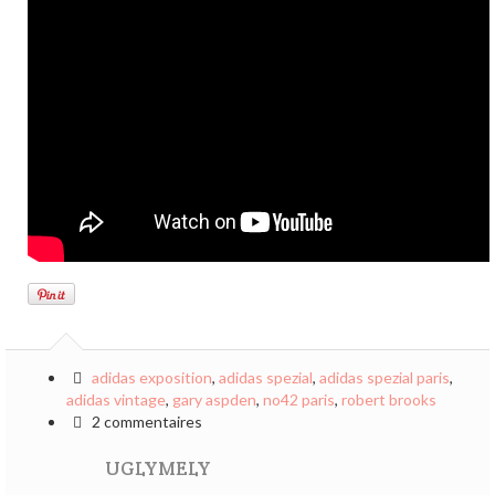
adidas exposition
,
adidas spezial
,
adidas spezial paris
,
adidas vintage
,
gary aspden
,
no42 paris
,
robert brooks
2 commentaires
UGLYMELY