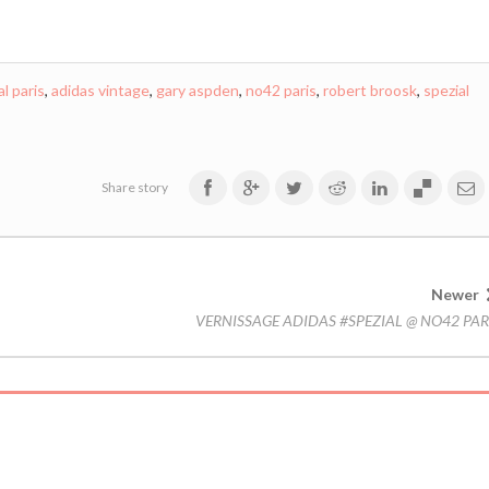
l paris
,
adidas vintage
,
gary aspden
,
no42 paris
,
robert broosk
,
spezial
Share story
Newer
VERNISSAGE ADIDAS #SPEZIAL @ NO42 PAR