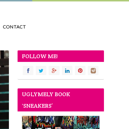
CONTACT
FOLLOW ME!
UGLYMELY BOOK
‘SNEAKERS’