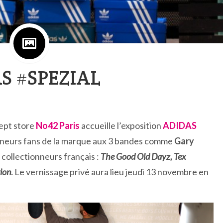
S #SPEZIAL
ept store
No42 Paris
accueille l’exposition
ADIDAS
ionneurs fans de la marque aux 3 bandes comme
Gary
collectionneurs français :
The Good Old Dayz, Tex
ion
.
Le vernissage privé aura lieu jeudi 13 novembre en