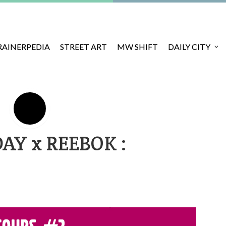
RAINERPEDIA
STREET ART
MW SHIFT
DAILY CITY
AY x REEBOK :