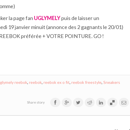
 homme)
liker la page fan
UGLYMELY
puis de laisser un
edi 19 janvier minuit (annonce des 2 gagnants le 20/01)
 de REEBOK préférée + VOTRE POINTURE. GO !
glymely reebok
,
reebok
,
reebok ex o fit
,
reebok freestyle
,
Sneakers
Share story