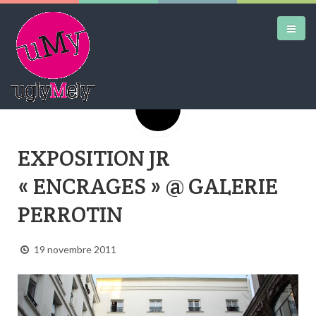
Google+
DAILY KICKS
EXPOSITION JR
AIRTRAINERPEDIA
« ENCRAGES » @ GALERIE
STREET ART
PERROTIN
MW SHIFT
DAILY CITY
19 novembre 2011
CONTACT