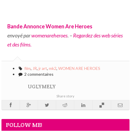
Bande Annonce Women Are Heroes
envoyé par
womenareheroes
. –
Regardez des web séries
et des films.
film
,
JR
,
jr art
,
mk2
,
WOMEN ARE HEROES
2 commentaires
UGLYMELY
Share story
FOLLOW ME!