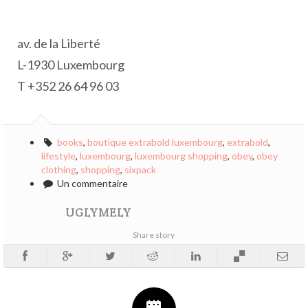
av. de la Liberté
L-1930 Luxembourg
T +352 26 64 96 03
books
,
boutique extrabold luxembourg
,
extrabold
,
lifestyle
,
luxembourg
,
luxembourg shopping
,
obey
,
obey
clothing
,
shopping
,
sixpack
Un commentaire
UGLYMELY
Share story