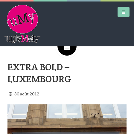
Google+
DAILY KICKS
EXTRA BOLD –
AIRTRAINERPEDIA
LUXEMBOURG
STREET ART
MW SHIFT
30 août 2012
DAILY CITY
CONTACT