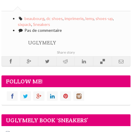
beaubourg
,
dc shoes
,
imprimerie
,
lemy
,
shoes-up
,
sixpack
,
Sneakers
Pas de commentaire
UGLYMELY
Share story
FOLLOW ME!
UGLYMELY BOOK ‘SNEAKERS’