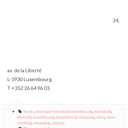
24,
av. de la Liberté
L-1930 Luxembourg
T +352 26 64 96 03
books
,
boutique extrabold luxembourg
,
extrabold
,
lifestyle
,
luxembourg
,
luxembourg shopping
,
obey
,
obey
clothing
,
shopping
,
sixpack