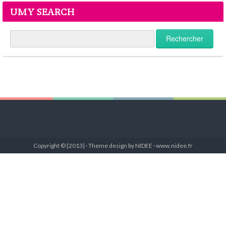
UMY SEARCH
Copyright © {2013} · Theme design by NIDEE · www.nidee.fr