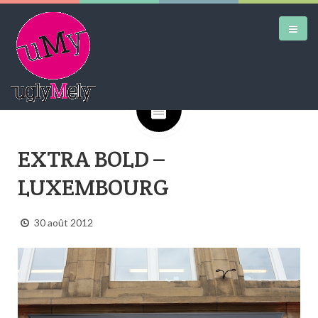
Google+
DAILY KICKS
EXTRA BOLD –
AIRTRAINERPEDIA
LUXEMBOURG
STREET ART
MW SHIFT
30 août 2012
DAILY CITY
CONTACT