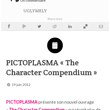
Un commentaire
UGLYMELY
Share story
PICTOPLASMA « The
Character Compendium »
19 juin 2012
PICTOPLASMA
présente son nouvel ouvrage
«
The Character Compendium
» qui réunit plus de