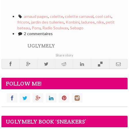
arnaud pages
,
colette
,
colette carnaval
,
cool cats
,
fricote
,
jardin des tuileries
,
Konbini
,
laduree
,
nike
,
petit
bateau
,
Pony
,
Radio Soulwax
,
Sebago
2 commentaires
UGLYMELY
Share story
FOLLOW ME!
UGLYMELY BOOK ‘SNEAKERS’