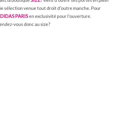
am, la boutique
SIZE?
vient d’ouvrir ses portes en plein
olie sélection venue tout droit d’outre manche. Pour
DIDAS PARIS
en exclusivité pour l’ouverture.
 Rendez-vous donc au size?