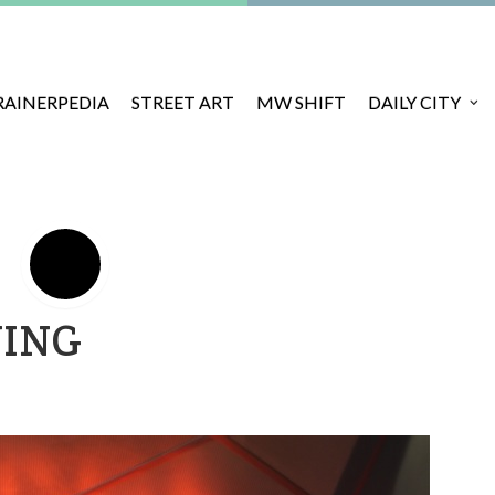
RAINERPEDIA
STREET ART
MW SHIFT
DAILY CITY
NING