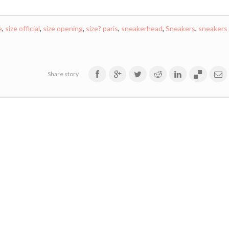
e
,
size official
,
size opening
,
size? paris
,
sneakerhead
,
Sneakers
,
sneakers
Share story