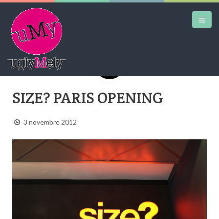
DAILY KICKS
SIZE? PARIS OPENING
AIRTRAINERPEDIA
3 novembre 2012
STREET ART
MW SHIFT
DAILY CITY
CONTACT