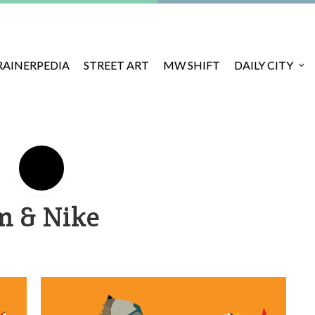
RAINERPEDIA
STREET ART
MW SHIFT
DAILY CITY
m & Nike