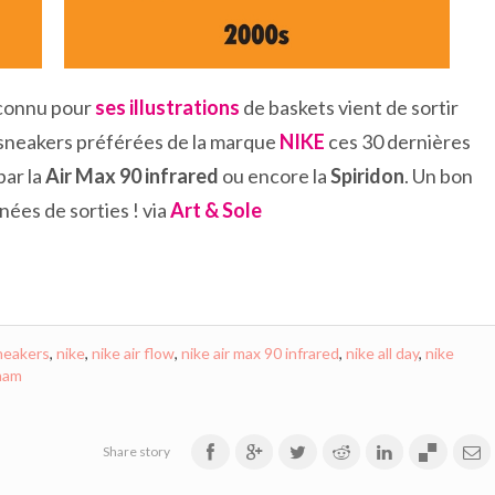
connu pour
ses illustrations
de baskets vient de sortir
s sneakers préférées de la marque
NIKE
ces 30 dernières
par la
Air Max 90 infrared
ou encore la
Spiridon
. Un bon
ées de sorties ! via
Art & Sole
sneakers
,
nike
,
nike air flow
,
nike air max 90 infrared
,
nike all day
,
nike
ham
Share story