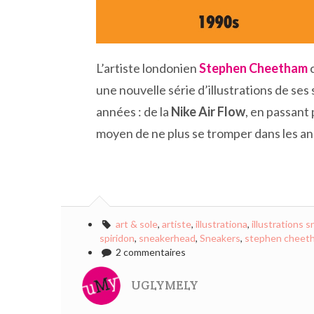
L’artiste londonien
Stephen Cheetham
une nouvelle série d’illustrations de se
années : de la
Nike Air Flow
, en passant 
moyen de ne plus se tromper dans les ann
art & sole
,
artiste
,
illustrationa
,
illustrations 
spiridon
,
sneakerhead
,
Sneakers
,
stephen cheet
2 commentaires
UGLYMELY