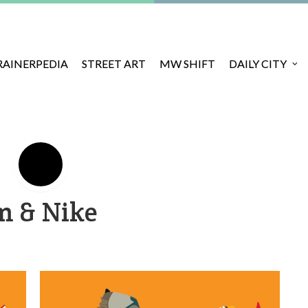
RAINERPEDIA
STREET ART
MW SHIFT
DAILY CITY
m & Nike