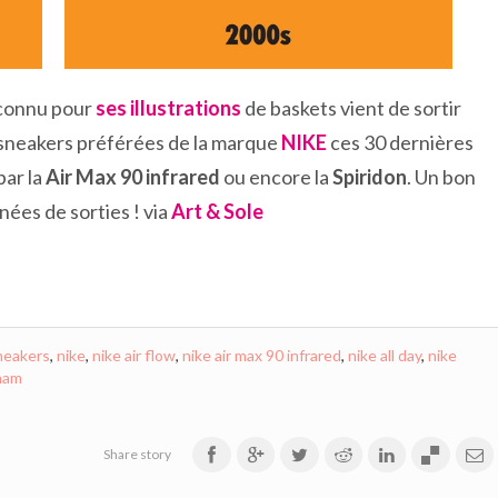
connu pour
ses illustrations
de baskets vient de sortir
s sneakers préférées de la marque
NIKE
ces 30 dernières
par la
Air Max 90 infrared
ou encore la
Spiridon
. Un bon
ées de sorties ! via
Art & Sole
sneakers
,
nike
,
nike air flow
,
nike air max 90 infrared
,
nike all day
,
nike
ham
Share story