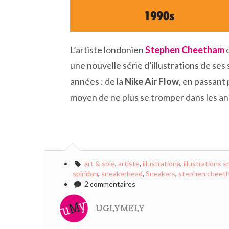
L’artiste londonien
Stephen Cheetham
une nouvelle série d’illustrations de se
années : de la
Nike Air Flow
, en passant 
moyen de ne plus se tromper dans les ann
art & sole
,
artiste
,
illustrationa
,
illustrations 
spiridon
,
sneakerhead
,
Sneakers
,
stephen cheet
2 commentaires
UGLYMELY