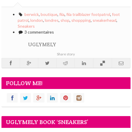
berwick
,
boutique
,
fila
,
fila trailblazer footpatrol
,
foot
patrol
,
london
,
londres
,
shop
,
shoppping
,
sneakerhead
,
Sneakers
3 commentaires
UGLYMELY
Share story
FOLLOW ME!
UGLYMELY BOOK ‘SNEAKERS’