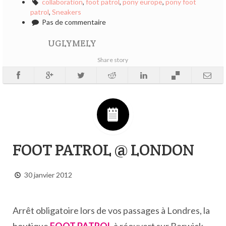
collaboration
,
foot patrol
,
pony europe
,
pony foot
patrol
,
Sneakers
Pas de commentaire
UGLYMELY
Share story
FOOT PATROL @ LONDON
30 janvier 2012
Arrêt obligatoire lors de vos passages à Londres, la