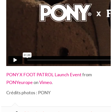
PONY X FOOT PATROL Launch Event
from
PONYeurope
on
Vimeo
.
Crédits photos : PONY