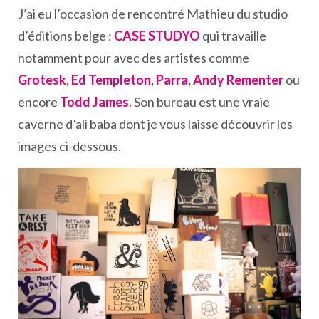
J’ai eu l’occasion de rencontré Mathieu du studio
d’éditions belge :
CASE STUDYO
qui travaille
notamment pour avec des artistes comme
Grotesk
,
Ed Templeton
,
Parra
,
Andy Rementer
ou
encore
Todd James
. Son bureau est une vraie
caverne d’ali baba dont je vous laisse découvrir les
images ci-dessous.