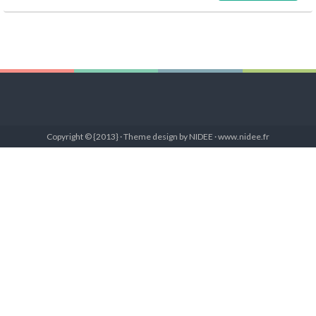
Copyright © {2013} · Theme design by NIDEE · www.nidee.fr