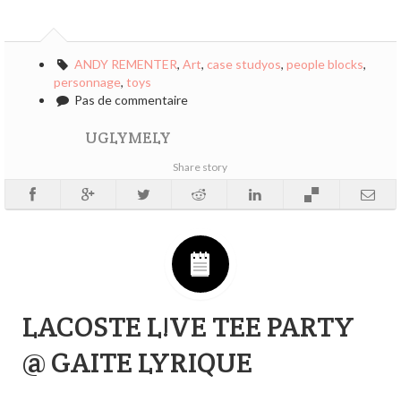
ANDY REMENTER
,
Art
,
case studyos
,
people blocks
,
personnage
,
toys
Pas de commentaire
UGLYMELY
Share story
LACOSTE L!VE TEE PARTY
@ GAITE LYRIQUE