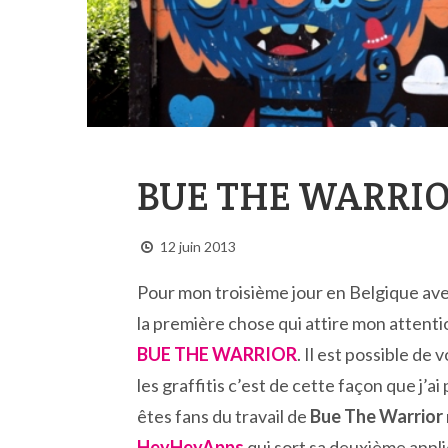
BUE THE WARRI
12 juin 2013
Pour mon troisième jour en Belgique av
la première chose qui attire mon attention
BUE THE WARRIOR
. Il est possible de
les graffitis c’est de cette façon que j’a
êtes fans du travail de
Bue The Warrior
HeyHeyApps
qui sort sa deuxième appl