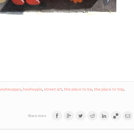
heyheyapps
,
heyheypix
,
street art
,
the place to be
,
the place to trip
,
Share story