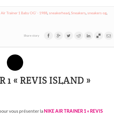
 Air Trainer 1 Baby OG' - 1988
,
sneakerhead
,
Sneakers
,
sneakers og
,
Share story
 1 « REVIS ISLAND »
pour vous présenter la
NIKE AIR TRAINER 1 « REVIS