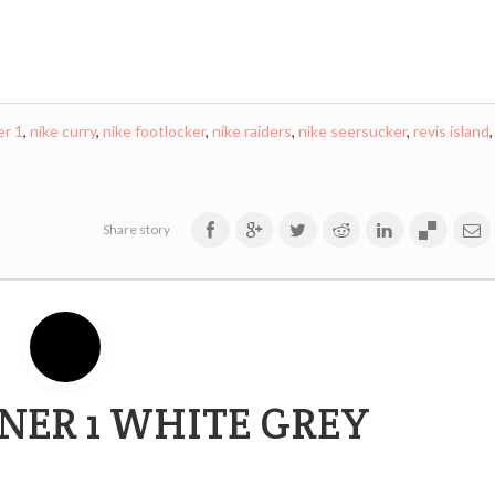
er 1
,
nike curry
,
nike footlocker
,
nike raiders
,
nike seersucker
,
revis island
,
Share story
INER 1 WHITE GREY