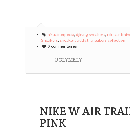
airtrainerpedia
,
djkyng sneakers
,
nike air train
Sneakers
,
sneakers addict
,
sneakers collection
9 commentaires
UGLYMELY
NIKE W AIR TRA
PINK