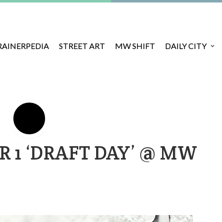
RAINERPEDIA
STREET ART
MW SHIFT
DAILY CITY
R 1 ‘DRAFT DAY’ @ MW