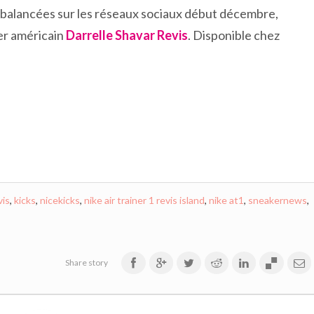
 balancées sur les réseaux sociaux début décembre,
er américain
Darrelle Shavar Revis
. Disponible chez
vis
,
kicks
,
nicekicks
,
nike air trainer 1 revis island
,
nike at1
,
sneakernews
,
Share story