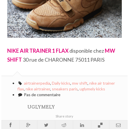
NIKE AIR TRAINER 1 FLAX
disponible chez
MW
SHIFT
30 rue de CHARONNE 75011 PARIS
airtrainerpedia
,
Daily kicks
,
mw shift
,
nike air trainer
flax
,
nike airtrainer
,
sneakers paris
,
uglymely kicks
Pas de commentaire
UGLYMELY
Share story