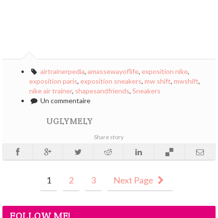
airtrainerpedia
,
amassewayoflife
,
exposition nike
,
exposition paris
,
exposition sneakers
,
mw shift
,
mwshift
,
nike air trainer
,
shapesandfriends
,
Sneakers
Un commentaire
UGLYMELY
Share story
1
2
3
Next Page
FOLLOW ME!