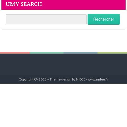
UMY SEARCH
Copyright © {2013} · Theme design by NIDEE · www.nidee.fr