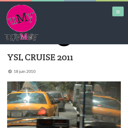
DAILY KICKS
YSL CRUISE 2011
AIRTRAINERPEDIA
18 juin 2010
STREET ART
MW SHIFT
DAILY CITY
CONTACT