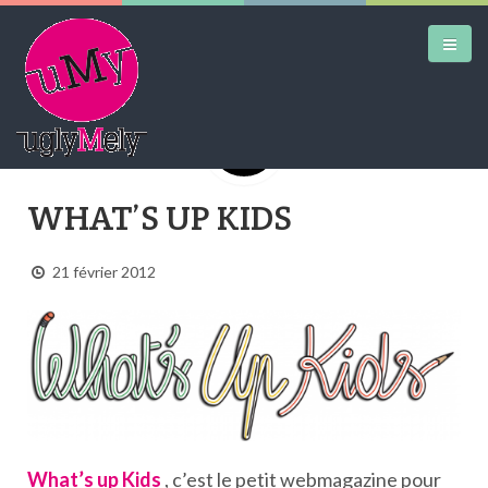
DAILY KICKS
WHAT’S UP KIDS
AIRTRAINERPEDIA
21 février 2012
STREET ART
MW SHIFT
DAILY CITY
CONTACT
What’s up Kids
, c’est le petit webmagazine pour