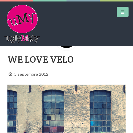
DAILY KICKS
WE LOVE VELO
AIRTRAINERPEDIA
5 septembre 2012
STREET ART
MW SHIFT
DAILY CITY
CONTACT