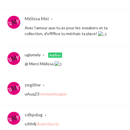
Mélissa Mel
•
Avec l’amour que tu as pour les sneakers et ta
collection, d’offffice tu méritais ta place!
uglymely
•
Author
@ Merci Mélissa
yegiihw
•
uAuqZ3
mvtiumhxujpm
cdbpdug
•
xJhh4j
lksjnrsbuctz