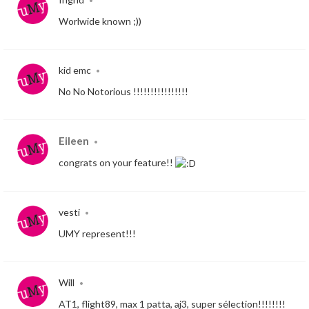
•
Worlwide known ;))
kid emc
•
No No Notorious !!!!!!!!!!!!!!!!
Eileen
•
congrats on your feature!!
vesti
•
UMY represent!!!
Will
•
AT1, flight89, max 1 patta, aj3, super sélection!!!!!!!!