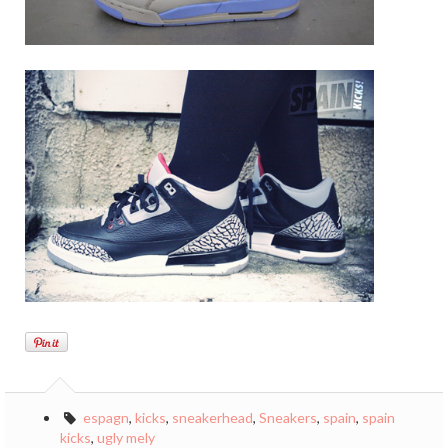
espagn
,
kicks
,
sneakerhead
,
Sneakers
,
spain
,
spain
kicks
,
ugly mely