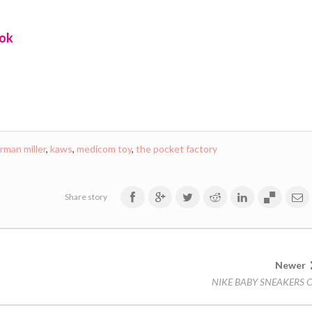
ook
rman miller
,
kaws
,
medicom toy
,
the pocket factory
Share story
Newer
NIKE BABY SNEAKERS 