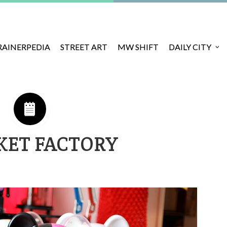
RAINERPEDIA
STREET ART
MW SHIFT
DAILY CITY
KET FACTORY