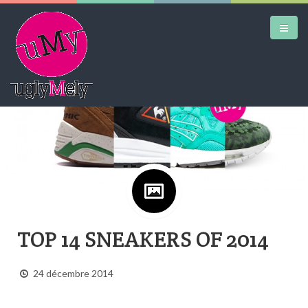
DAILY KICKS
AIRTRAINERPEDIA
STREET ART
MW SHIFT
DAILY CITY
TOP 14 SNEAKERS OF 2014
CONTACT
24 décembre 2014