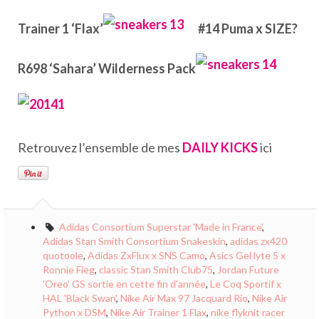
Trainer 1 ‘Flax’
#14 Puma x SIZE?
R698 ‘Sahara’ Wilderness Pack
Retrouvez l’ensemble de mes
DAILY KICKS
ici
Adidas Consortium Superstar 'Made in France'
,
Adidas Stan Smith Consortium Snakeskin
,
adidas zx420
quotoole
,
Adidas ZxFlux x SNS Camo
,
Asics Gel lyte 5 x
Ronnie Fieg
,
classic Stan Smith Club75
,
Jordan Future
'Oreo' GS sortie en cette fin d'année
,
Le Coq Sportif x
HAL 'Black Swan'
,
Nike Air Max 97 Jacquard Rio
,
Nike Air
Python x DSM
,
Nike Air Trainer 1 Flax
,
nike flyknit racer