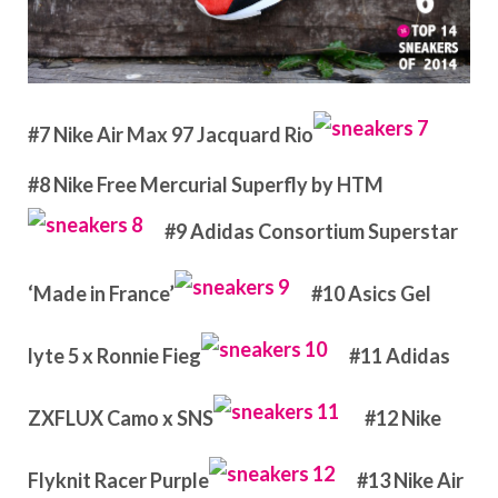
#7 Nike Air Max 97 Jacquard Rio
#8 Nike Free Mercurial Superfly by HTM
#9 Adidas Consortium Superstar
‘Made in France’
#10 Asics Gel
lyte 5 x Ronnie Fieg
#11 Adidas
ZXFLUX Camo x SNS
#12
Nike
Flyknit Racer Purple
#13 Nike Air