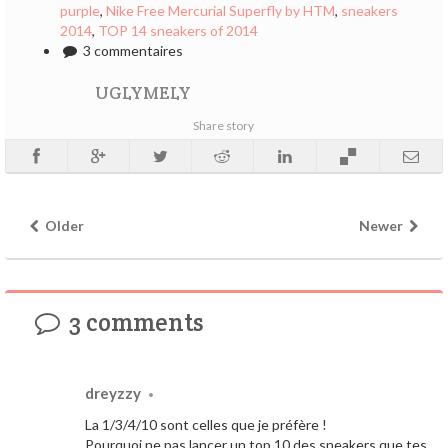
purple
,
Nike Free Mercurial Superfly by HTM
,
sneakers
2014
,
TOP 14 sneakers of 2014
3 commentaires
UGLYMELY
Share story
Older
Newer
3 comments
dreyzzy
•
La 1/3/4/10 sont celles que je préfère !
Pourquoi ne pas lancer un top 10 des sneakers que tes