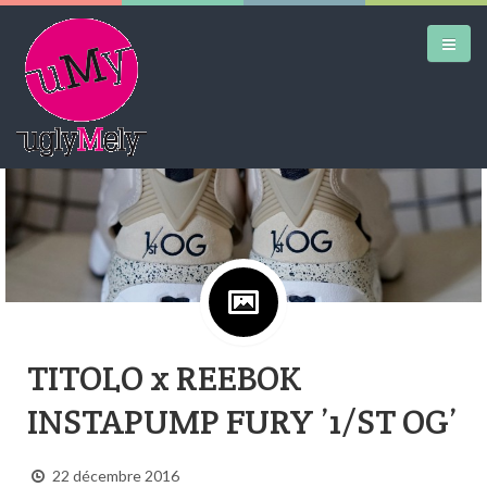
DAILY KICKS
AIRTRAINERPEDIA
STREET ART
MW SHIFT
DAILY CITY
TITOLO x REEBOK
CONTACT
INSTAPUMP FURY ’1/ST OG’
22 décembre 2016