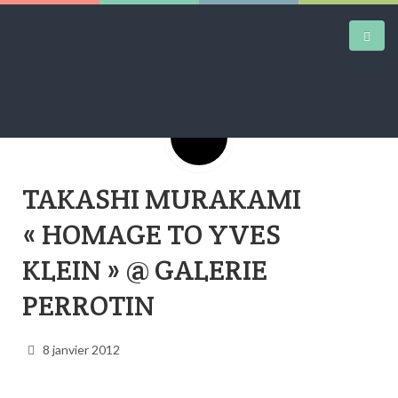
Google+
DAILY KICKS
TAKASHI MURAKAMI
AIRTRAINERPEDIA
« HOMAGE TO YVES
STREET ART
KLEIN » @ GALERIE
MW SHIFT
PERROTIN
DAILY CITY
CONTACT
8 janvier 2012