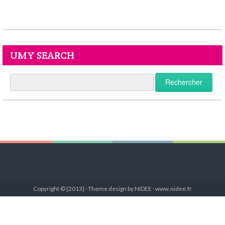
UMY SEARCH
Copyright © {2013} · Theme design by NIDEE · www.nidee.fr