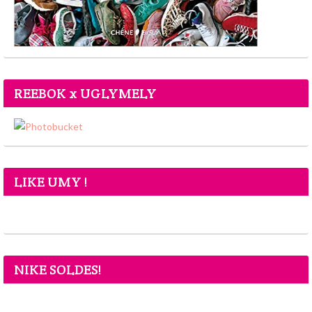
REEBOK x UGLYMELY
LIKE UMY !
NIKE SOLDES!