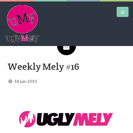
Google+
DAILY KICKS
Weekly Mely #16
AIRTRAINERPEDIA
STREET ART
18 juin 2010
MW SHIFT
DAILY CITY
CONTACT