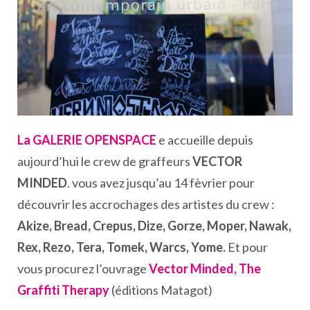
La GALERIE OPENSPACE
e accueille depuis
aujourd’hui le crew de graffeurs
VECTOR
MINDED
. vous avez jusqu’au 14 fèvrier pour
découvrir les accrochages des artistes du crew :
Akize, Bread, Crepus, Dize, Gorze, Moper, Nawak,
Rex, Rezo, Tera, Tomek, Warcs, Yome.
Et pour
vous procurez l’ouvrage
Vector Minded, The
Graffiti Therapy
(éditions Matagot)