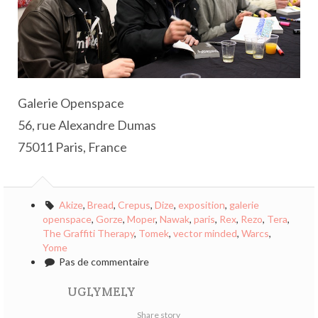
Galerie Openspace
56, rue Alexandre Dumas
75011 Paris, France
Akize
,
Bread
,
Crepus
,
Dize
,
exposition
,
galerie
openspace
,
Gorze
,
Moper
,
Nawak
,
paris
,
Rex
,
Rezo
,
Tera
,
The Graffiti Therapy
,
Tomek
,
vector minded
,
Warcs
,
Yome
Pas de commentaire
UGLYMELY
Share story