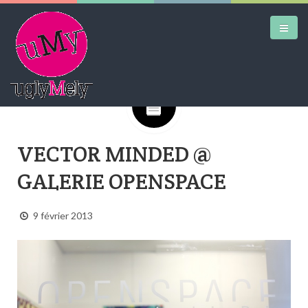
Google+
DAILY KICKS
VECTOR MINDED @
AIRTRAINERPEDIA
GALERIE OPENSPACE
STREET ART
MW SHIFT
9 février 2013
DAILY CITY
CONTACT