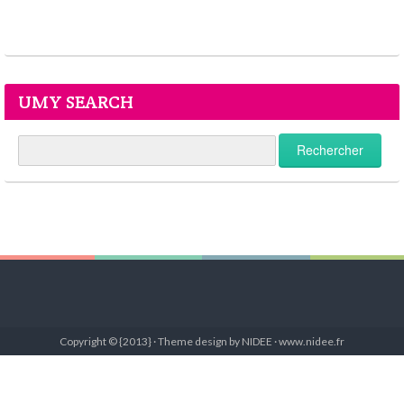
UMY SEARCH
Copyright © {2013} · Theme design by NIDEE · www.nidee.fr